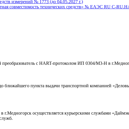
дств измерений № 1773 (до 04.05.2027 г.)
тная совместимость технических средств» № ЕАЭС RU С-RU.НA68
й преобразователь с HART-протоколом ИП 0304/М3-Н в г.Медно
 до ближайшего пункта выдачи транспортной компанией «Деловы
в г.Медногорск осуществляется курьерскими службами «Даймэкс
служб.