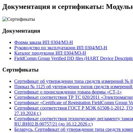
Документация и сертификаты: Модуль
Документация
Форма заказа ИП 0304/М3-Н
Руководство по эксплуатации ИП 0304/М3-Н
Каталог продукции ИП 0304/M3-Н
FieldComm Group Verified DD files (HART Device Descripti
Сертификаты
Сертификат об утверждении типа средств измерений № 855
Приказ № 1125 об увтерждении типов средств измерений с
Сертификат о происхождении товара формы «СТ-1»
Сертификат соответствия ТР ТС 020/2011 «Электромагни
Cертификат «Certificate of Registration FieldComm Group Ve
Сертификат соответствия ГОСТ Р МЭК 61508-1-2012, ГО
27.10.2024 г.)
Сертификат соответствия техническому регламенту тамо
RU.ВН02.В.00757/21 (до 16.12.2026 г.)
Беларусь. Сертификат об утверждении типа средств измер