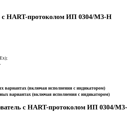
ь с HART-протоколом ИП 0304/М3-Н
Ех);
.
ых вариантах (включая исполнения с индикатором)
ователь с HART-протоколом ИП 0304/М3